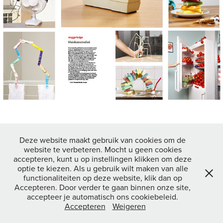
Deze website maakt gebruik van cookies om de
website te verbeteren. Mocht u geen cookies
↑
Back to Top
accepteren, kunt u op instellingen klikken om deze
optie te kiezen. Als u gebruik wilt maken van alle
functionaliteiten op deze website, klik dan op
Accepteren. Door verder te gaan binnen onze site,
All images copyright © 2026 THOMAS NONDH JANSEN Website
accepteer je automatisch ons cookiebeleid.
powered by
Adobe Portfolio
Accepteren
Weigeren