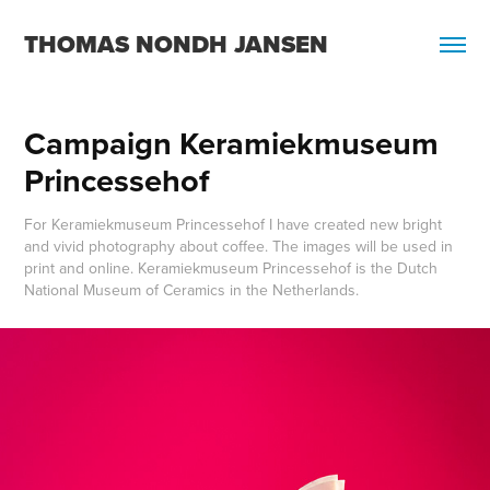
THOMAS NONDH JANSEN
Campaign Keramiekmuseum 
Princessehof
For Keramiekmuseum Princessehof I have created new bright
and vivid photography about coffee. The images will be used in
print and online. Keramiekmuseum Princessehof is the Dutch
National Museum of Ceramics in the Netherlands.