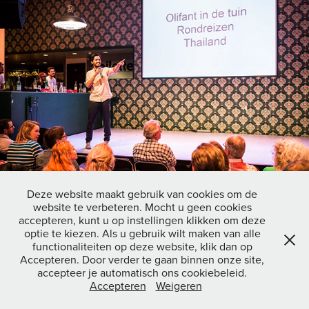
Deze website maakt gebruik van cookies om de
website te verbeteren. Mocht u geen cookies
↑
Back to Top
accepteren, kunt u op instellingen klikken om deze
optie te kiezen. Als u gebruik wilt maken van alle
functionaliteiten op deze website, klik dan op
Accepteren. Door verder te gaan binnen onze site,
All images copyright © 2026 THOMAS NONDH JANSEN Website
accepteer je automatisch ons cookiebeleid.
powered by
Adobe Portfolio
Accepteren
Weigeren